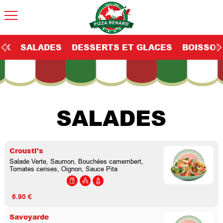
EX
SALADES
DESSERTS ET GLACES
BOISSON
SALADES
Crousti's
Salade Verte, Saumon, Bouchées camembert,
Tomates cerises, Oignon, Sauce Pita
6.90 €
Savoyarde